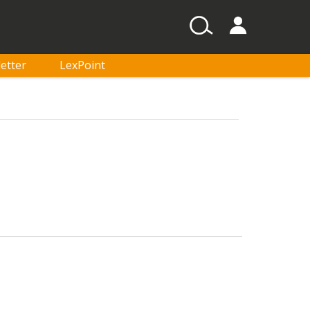
etter
LexPoint