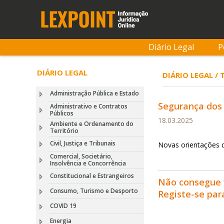
Diário Legal
P
DIÁRIO LEGAL
DIÁRIO LEGAL /
Administração Pública e Estado
Segurança dos
Administrativo e Contratos
Públicos
18.03.2025
Ambiente e Ordenamento do
Território
Civil, Justiça e Tribunais
Novas orientações
Comercial, Societário,
Insolvência e Concorrência
Constitucional e Estrangeiros
Não consegue 
Consumo, Turismo e Desporto
Registe-se pa
COVID 19
Energia