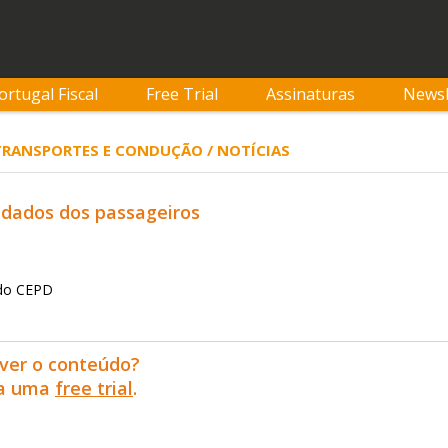
ortugal Fiscal
Free Trial
Assinaturas
Newsl
 TRANSPORTES E CONDUÇÃO / NOTÍCIAS
 dados dos passageiros
 do CEPD
ver o conteúdo?
ra uma
free trial
.