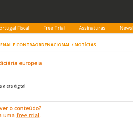
ortugal Fiscal
Free Trial
Assinaturas
Newsl
 PENAL E CONTRAORDENACIONAL / NOTÍCIAS
iciária europeia
a era digital
ver o conteúdo?
ra uma
free trial
.