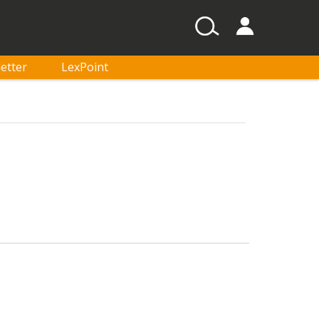
etter
LexPoint