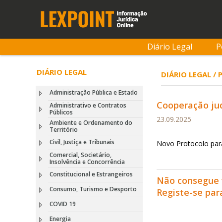
Diário Legal
P
DIÁRIO LEGAL
DIÁRIO LEGAL /
Administração Pública e Estado
Cooperação jud
Administrativo e Contratos
Públicos
23.09.2025
Ambiente e Ordenamento do
Território
Civil, Justiça e Tribunais
Novo Protocolo para 
Comercial, Societário,
Insolvência e Concorrência
Constitucional e Estrangeiros
Não consegue 
Consumo, Turismo e Desporto
Registe-se pa
COVID 19
Energia