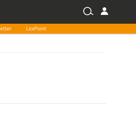
etter
LexPoint