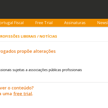
ortugal Fiscal
Free Trial
Assinaturas
Newsl
PROFISSÕES LIBERAIS / NOTÍCIAS
ogados propõe alterações
sionais sujeitas a associações públicas profissionais
ver o conteúdo?
ra uma
free trial
.