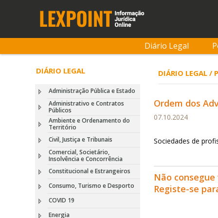
Diário Legal
P
DIÁRIO LEGAL
DIÁRIO LEGAL / 
Administração Pública e Estado
Ordem dos Adv
Administrativo e Contratos
Públicos
07.10.2024
Ambiente e Ordenamento do
Território
Civil, Justiça e Tribunais
Sociedades de profis
Comercial, Societário,
Insolvência e Concorrência
Constitucional e Estrangeiros
Não consegue 
Consumo, Turismo e Desporto
Registe-se pa
COVID 19
Energia