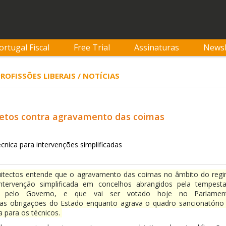
ortugal Fiscal
Free Trial
Assinaturas
Newsl
PROFISSÕES LIBERAIS / NOTÍCIAS
itetos contra agravamento das coimas
écnica para intervenções simplificadas
itectos entende que o agravamento das coimas no âmbito do reg
intervenção simplificada em concelhos abrangidos pela tempest
sto pelo Governo, e que vai ser votado hoje no Parlamen
 as obrigações do Estado enquanto agrava o quadro sancionatório
a para os técnicos.