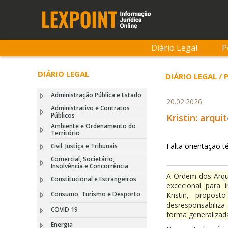
Diário Legal
P
DIÁRIO LEGAL
DIÁRIO LEGAL / 
Administração Pública e Estado
20.02.2026
Administrativo e Contratos
Públicos
Kristin: arqu
Ambiente e Ordenamento do
Território
Falta orientação t
Civil, Justiça e Tribunais
Comercial, Societário,
Insolvência e Concorrência
A Ordem dos Arqu
Constitucional e Estrangeiros
excecional para 
Consumo, Turismo e Desporto
Kristin, propo
desresponsabiliza
COVID 19
forma generalizad
Energia