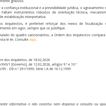
armente gravoso.
 a confiança institucional e a previsibilidade jurídica, o agravamento
o. Faltam instrumentos robustos de orientação técnica, mecanism
de estabilização interpretativa.
 Arquitectos, é preferível reforçar dos meios de fiscalização 
lmente em vigor, sempre que se justifique.
lado do quadro sancionatório, a Ordem dos Arquitectos compara 
sta le lei. Consulte
aqui
.
em dos Arquitetos, de 18.02.2026
/XVII/1 [Governo], de 12.02.2026, artigos 9.º e 10.º
55/99 - DR n.º 291/1999, Série I-A de 16.12.1999
ente informativo e não constitui nem dispensa a consulta ou apoio