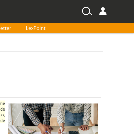
etter
LexPoint
ime
ade
to,
 de