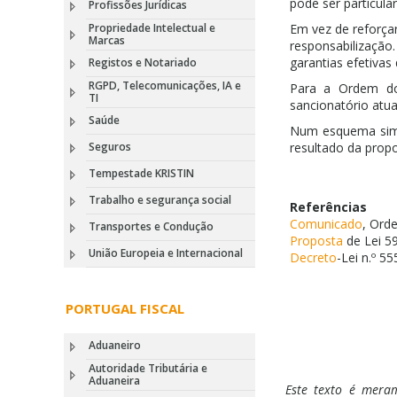
pode ser particul
Profissões Jurídicas
Propriedade Intelectual e
Em vez de reforçar
Marcas
responsabilizaçã
garantias efetivas 
Registos e Notariado
RGPD, Telecomunicações, IA e
Para a Ordem dos
TI
sancionatório atua
Saúde
Num esquema simu
Seguros
resultado da propo
Tempestade KRISTIN
Trabalho e segurança social
Referências
Comunicado
, Ord
Transportes e Condução
Proposta
de Lei 59
União Europeia e Internacional
Decreto
-Lei n.º 5
PORTUGAL FISCAL
Aduaneiro
Autoridade Tributária e
Aduaneira
Este texto é meram