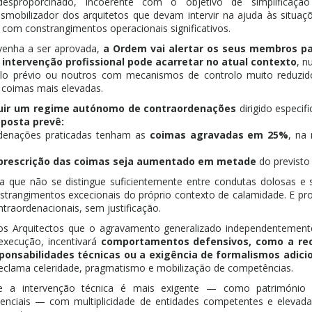
esproporcinado, incoerente com o objetivo de simplificaçã
smobilizador dos arquitetos que devam intervir na ajuda às situaç
 com constrangimentos operacionais significativos.
venha a ser aprovada,
a Ordem vai alertar os seus membros p
 intervenção profissional pode acarretar no atual contexto
, n
lo prévio ou noutros com mecanismos de controlo muito reduzid
coimas mais elevadas.
tuir um regime autónomo de contraordenações
dirigido especif
oposta prevê:
rdenações praticadas tenham as
coimas agravadas em 25%
, na
 prescrição das coimas seja aumentado em metade
do previsto 
a que não se distingue suficientemente entre condutas dolosas e
nstrangimentos excecionais do próprio contexto de calamidade. E pr
traordenacionais, sem justificação.
os Arquitectos que o agravamento generalizado independentemen
 execução, incentivará
comportamentos defensivos, como a rec
ponsabilidades técnicas ou a exigência de formalismos adici
 reclama celeridade, pragmatismo e mobilização de competências.
a intervenção técnica é mais exigente — como património class
nciais — com multiplicidade de entidades competentes e elevada