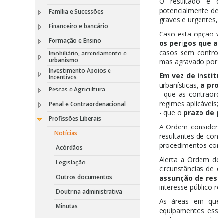
O resultado é d
potencialmente de
Família e Sucessões
graves e urgentes,
Financeiro e bancário
Caso esta opção 
Formação e Ensino
os perigos que a
casos sem contro
Imobiliário, arrendamento e
urbanismo
mas agravado por 
Investimento Apoios e
Em vez de insti
Incentivos
urbanísticas,
a pr
Pescas e Agricultura
- que as contrao
regimes aplicáveis;
Penal e Contraordenacional
- que o
prazo de
Profissões Liberais
A Ordem consider
Notícias
resultantes de co
procedimentos con
Acórdãos
Alerta a Ordem d
Legislação
circunstâncias de
Outros documentos
assunção de res
interesse público
Doutrina administrativa
As áreas em que 
Minutas
equipamentos esse