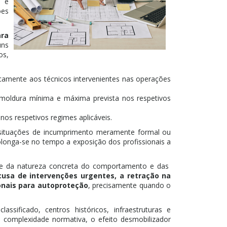
o e
ões
ara
uns
os,
icamente aos técnicos intervenientes nas operações
 moldura mínima e máxima prevista nos respetivos
nos respetivos regimes aplicáveis.
 situações de incumprimento meramente formal ou
olonga-se no tempo a exposição dos profissionais a
te da natureza concreta do comportamento e das
usa de intervenções urgentes, a retração na
onais para autoproteção
, precisamente quando o
ificado, centros históricos, infraestruturas e
 complexidade normativa, o efeito desmobilizador