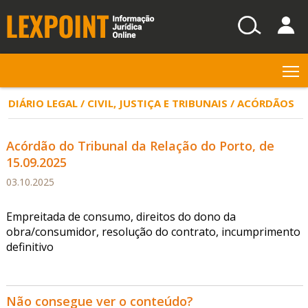
T
DIÁRIO LEGAL / CIVIL, JUSTIÇA E TRIBUNAIS / ACÓRDÃOS
Acórdão do Tribunal da Relação do Porto, de
15.09.2025
03.10.2025
Empreitada de consumo, direitos do dono da
obra/consumidor, resolução do contrato, incumprimento
definitivo
Não consegue ver o conteúdo?