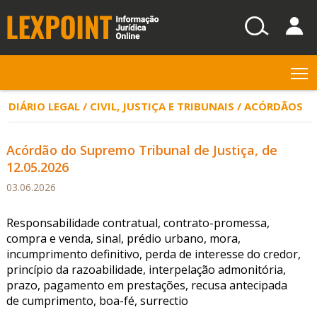
T
DIÁRIO LEGAL / CIVIL, JUSTIÇA E TRIBUNAIS / ACÓRDÃOS
Acórdão do Supremo Tribunal de Justiça, de
12.05.2026
03.06.2026
Responsabilidade contratual, contrato-promessa,
compra e venda, sinal, prédio urbano, mora,
incumprimento definitivo, perda de interesse do credor,
princípio da razoabilidade, interpelação admonitória,
prazo, pagamento em prestações, recusa antecipada
de cumprimento, boa-fé, surrectio