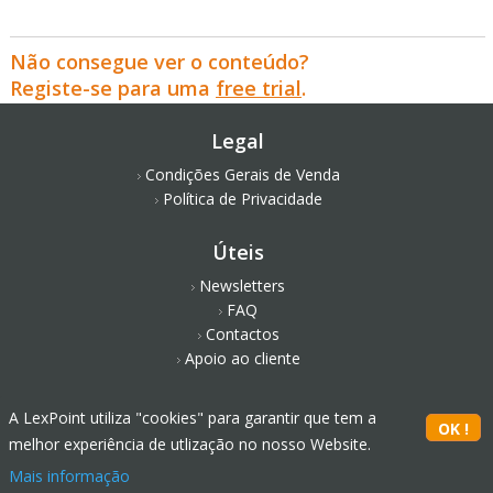
Não consegue ver o conteúdo?
Registe-se para uma
free trial
.
Legal
Condições Gerais de Venda
Política de Privacidade
Úteis
Newsletters
FAQ
Contactos
Apoio ao cliente
Redes Sociais
A LexPoint utiliza "cookies" para garantir que tem a
melhor experiência de utlização no nosso Website.
Mais informação