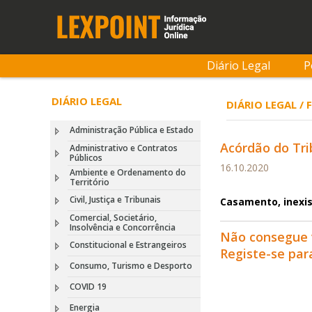
Diário Legal
P
DIÁRIO LEGAL
DIÁRIO LEGAL /
Administração Pública e Estado
Acórdão do Tri
Administrativo e Contratos
Públicos
16.10.2020
Ambiente e Ordenamento do
Território
Civil, Justiça e Tribunais
Casamento, inexis
Comercial, Societário,
Insolvência e Concorrência
Não consegue 
Constitucional e Estrangeiros
Registe-se pa
Consumo, Turismo e Desporto
COVID 19
Energia