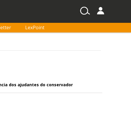
etter
LexPoint
ncia dos ajudantes do conservador