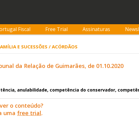
ortugal Fiscal
Free Trial
Assinaturas
Newsl
 FAMÍLIA E SUCESSÕES / ACÓRDÃOS
bunal da Relação de Guimarães, de 01.10.2020
tência, anulabilidade, competência do conservador, competê
ver o conteúdo?
ra uma
free trial
.