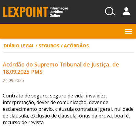
T
DIÁRIO LEGAL / SEGUROS / ACÓRDÃOS
Acórdão do Supremo Tribunal de Justiça, de
18.09.2025 PMS
24.09.2025
Contrato de seguro, seguro de vida, invalidez,
interpretação, dever de comunicação, dever de
esclarecimento prévio, cláusula contratual geral, nulidade
de cláusula, exclusão de cláusula, ónus da prova, boa fé,
recurso de revista