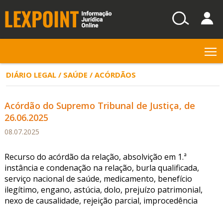
T
DIÁRIO LEGAL / SAÚDE / ACÓRDÃOS
Acórdão do Supremo Tribunal de Justiça, de
26.06.2025
08.07.2025
Recurso do acórdão da relação, absolvição em 1.ª
instância e condenação na relação, burla qualificada,
serviço nacional de saúde, medicamento, benefício
ilegítimo, engano, astúcia, dolo, prejuízo patrimonial,
nexo de causalidade, rejeição parcial, improcedência