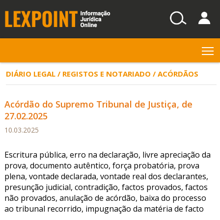
T
DIÁRIO LEGAL / REGISTOS E NOTARIADO / ACÓRDÃOS
Acórdão do Supremo Tribunal de Justiça, de
27.02.2025
10.03.2025
Escritura pública, erro na declaração, livre apreciação da
prova, documento autêntico, força probatória, prova
plena, vontade declarada, vontade real dos declarantes,
presunção judicial, contradição, factos provados, factos
não provados, anulação de acórdão, baixa do processo
ao tribunal recorrido, impugnação da matéria de facto