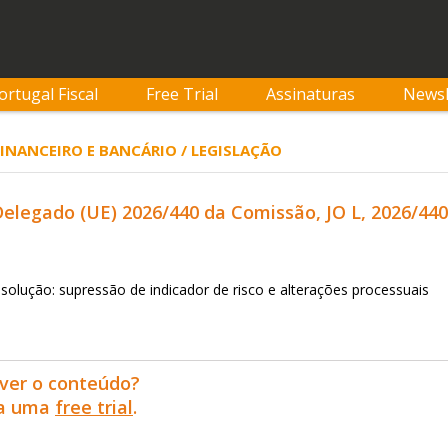
ortugal Fiscal
Free Trial
Assinaturas
Newsl
 FINANCEIRO E BANCÁRIO / LEGISLAÇÃO
legado (UE) 2026/440 da Comissão, JO L, 2026/440,
solução: supressão de indicador de risco e alterações processuais
ver o conteúdo?
ra uma
free trial
.