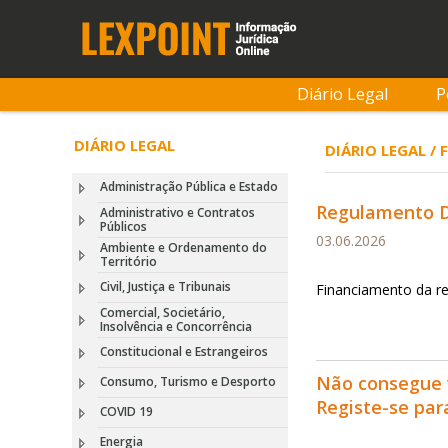
Diário Legal
P
DIÁRIO LEGAL
DIÁRIO LEGAL /
Administração Pública e Estado
Regulamento De
Administrativo e Contratos
Públicos
03.06.2026
Ambiente e Ordenamento do
Território
Civil, Justiça e Tribunais
Financiamento da re
Comercial, Societário,
Insolvência e Concorrência
Constitucional e Estrangeiros
Não consegue 
Consumo, Turismo e Desporto
Registe-se pa
COVID 19
Energia