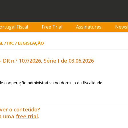
ortugal Fiscal
Free Trial
Assinaturas
Newsl
 / IRC / LEGISLAÇÃO
- DR n.º 107/2026, Série I de 03.06.2026
de cooperação administrativa no domínio da fiscalidade
ver o conteúdo?
ra uma
free trial
.