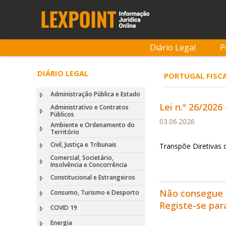
Diário Legal
P
DIÁRIO LEGAL
PORTUGAL FISCAL
Administração Pública e Estado
Lei n.º 26/2026 
Administrativo e Contratos
Públicos
03.06.2026
Ambiente e Ordenamento do
Território
Civil, Justiça e Tribunais
Transpõe Diretivas 
Comercial, Societário,
Insolvência e Concorrência
Constitucional e Estrangeiros
Não consegue 
Consumo, Turismo e Desporto
Registe-se pa
COVID 19
Energia