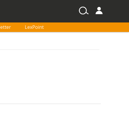
etter
LexPoint