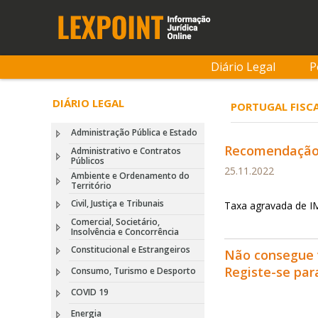
Diário Legal
P
DIÁRIO LEGAL
PORTUGAL FISC
Administração Pública e Estado
Recomendação 1
Administrativo e Contratos
Públicos
25.11.2022
Ambiente e Ordenamento do
Território
Civil, Justiça e Tribunais
Taxa agravada de IM
Comercial, Societário,
Insolvência e Concorrência
Constitucional e Estrangeiros
Não consegue 
Registe-se pa
Consumo, Turismo e Desporto
COVID 19
Energia