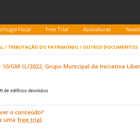
ortugal Fiscal
Free Trial
Assinaturas
Newsl
AL / TRIBUTAÇÃO DO PATRIMÓNIO / OUTROS DOCUMENTOS
0/GM-IL/2022, Grupo Municipal da Iniciativa Libera
I de edifícios devolutos
ver o conteúdo?
ra uma
free trial
.