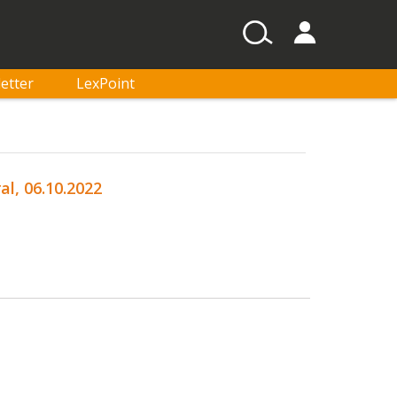
etter
LexPoint
l, 06.10.2022