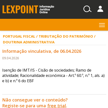
T
PORTUGAL FISCAL / TRIBUTAÇÃO DO PATRIMÓNIO /
DOUTRINA ADMINISTRATIVA
Informação vinculativa, de 06.04.2026
09.04.2026
Isenção de IMT/IS - Cisão de sociedades; Ramo de
atividade; Racionalidade económica - Art.º 60.º, n.º 1, als. a)
e b) e n.º 6 do EBF
Não consegue ver o conteúdo?
Registe-se para uma
free trial
.