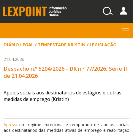
T
DIÁRIO LEGAL / TEMPESTADE KRISTIN / LEGISLAÇÃO
21.04.2026
Despacho n.º 5204/2026 - DR n.º 77/2026, Série II
de 21.04.2026
Apoios sociais aos destinatários de estágios e outras
medidas de emprego (Kristin)
Aprova
um regime excecional e temporário de apoios sociais
aos destinatários das medidas ativas de emprego e reabilitação