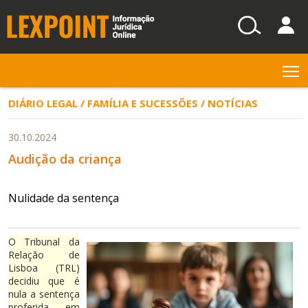
T
DIÁRIO LEGAL / FAMÍLIA E SUCESSÕES / NOTÍCIAS
30.10.2024
Audição da criança
Nulidade da sentença
O Tribunal da
Relação de
Lisboa (TRL)
decidiu que é
nula a sentença
proferida em