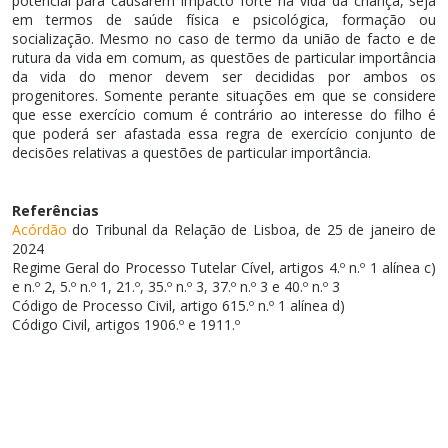
potencial para causarem impacto forte na vida da criança, seja
em termos de saúde física e psicológica, formação ou
socialização. Mesmo no caso de termo da união de facto e de
rutura da vida em comum, as questões de particular importância
da vida do menor devem ser decididas por ambos os
progenitores. Somente perante situações em que se considere
que esse exercício comum é contrário ao interesse do filho é
que poderá ser afastada essa regra de exercício conjunto de
decisões relativas a questões de particular importância.
Referências
Acórdão
do Tribunal da Relação de Lisboa, de 25 de janeiro de
2024
Regime Geral do Processo Tutelar Cível, artigos 4.º n.º 1 alínea c)
e n.º 2, 5.º n.º 1, 21.º, 35.º n.º 3, 37.º n.º 3 e 40.º n.º 3
Código de Processo Civil, artigo 615.º n.º 1 alínea d)
Código Civil, artigos 1906.º e 1911.º