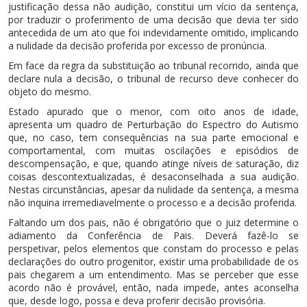
justificação dessa não audição, constitui um vício da sentença,
por traduzir o proferimento de uma decisão que devia ter sido
antecedida de um ato que foi indevidamente omitido, implicando
a nulidade da decisão proferida por excesso de pronúncia.
Em face da regra da substituição ao tribunal recorrido, ainda que
declare nula a decisão, o tribunal de recurso deve conhecer do
objeto do mesmo.
Estado apurado que o menor, com oito anos de idade,
apresenta um quadro de Perturbação do Espectro do Autismo
que, no caso, tem consequências na sua parte emocional e
comportamental, com muitas oscilações e episódios de
descompensação, e que, quando atinge níveis de saturação, diz
coisas descontextualizadas, é desaconselhada a sua audição.
Nestas circunstâncias, apesar da nulidade da sentença, a mesma
não inquina irremediavelmente o processo e a decisão proferida.
Faltando um dos pais, não é obrigatório que o juiz determine o
adiamento da Conferência de Pais. Deverá fazê-lo se
perspetivar, pelos elementos que constam do processo e pelas
declarações do outro progenitor, existir uma probabilidade de os
pais chegarem a um entendimento. Mas se perceber que esse
acordo não é provável, então, nada impede, antes aconselha
que, desde logo, possa e deva proferir decisão provisória.