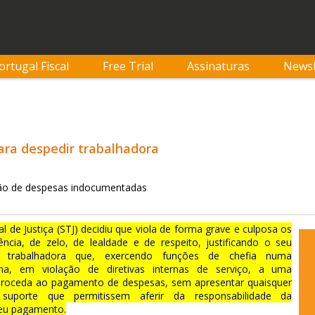
ortugal Fiscal
Free Trial
Assinaturas
Newsl
ara despedir trabalhadora
ção de despesas indocumentadas
 de Justiça (STJ) decidiu que viola de forma grave e culposa os
ncia, de zelo, de lealdade e de respeito, justificando o seu
a trabalhadora que, exercendo funções de chefia numa
na, em violação de diretivas internas de serviço, a uma
proceda ao pagamento de despesas, sem apresentar quaisquer
uporte que permitissem aferir da responsabilidade da
seu pagamento.