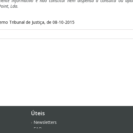
ente informativo e não constitui nem dispensa a consulta ou apoio
oint, Lda.
mo Tribunal de Justiça, de 08-10-2015
Úteis
Newsletters
FAQ