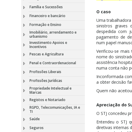
Família e Sucessões
O caso
Financeiro e bancário
Uma trabalhadora 
Formação e Ensino
sinistros graves
despedida com j
Imobiliário, arrendamento e
urbanismo
pagamento de de
num papel manuscr
Investimento Apoios e
Incentivos
Verificou-se mais
Pescas e Agricultura
nome do sinistrad
assistência hospi
Penal e Contraordenacional
numa conta não pe
Profissões Liberais
Inconformada com 
Profissões Jurídicas
a obter decisão fav
Propriedade Intelectual e
Quem não aceitou 
Marcas
Registos e Notariado
Apreciação do Su
RGPD, Telecomunicações, IA e
TI
O STJ concedeu pr
Saúde
Entendeu o STJ q
diretivas internas
Seguros