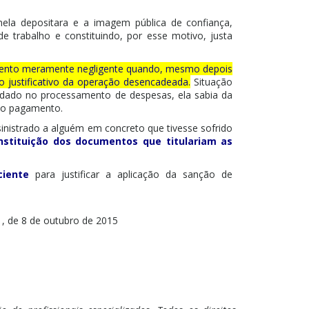
ela depositara e a imagem pública de confiança,
e trabalho e constituindo, por esse motivo, justa
amento meramente negligente quando, mesmo depois
 justificativo da operação desencadeada.
Situação
dado no processamento de despesas, ela sabia da
vo pagamento.
sinistrado a alguém em concreto que tivesse sofrido
nstituição dos documentos que titulariam as
ciente
para justificar a aplicação da sanção de
S1, de 8 de outubro de 2015