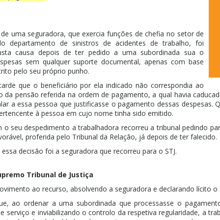
de uma seguradora, que exercia funções de chefia no setor de
 do departamento de sinistros de acidentes de trabalho, foi
usta causa depois de ter pedido a uma subordinada sua o
spesas sem qualquer suporte documental, apenas com base
ito pelo seu próprio punho.
 tarde que o beneficiário por ela indicado não correspondia ao
o da pensão referida na ordem de pagamento, a qual havia caducado
talar a essa pessoa que justificasse o pagamento dessas despesas.
rtencente à pessoa em cujo nome tinha sido emitido.
o seu despedimento a trabalhadora recorreu a tribunal pedindo par
orável, proferida pelo Tribunal da Relação, já depois de ter falecido.
essa decisão foi a seguradora que recorreu para o STJ.
premo Tribunal de Justiça
ovimento ao recurso, absolvendo a seguradora e declarando lícito o
ue, ao ordenar a uma subordinada que processasse o pagament
 de serviço e inviabilizando o controlo da respetiva regularidade, a t