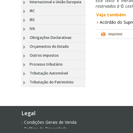
Este texto é meram
Internacional e União Europeia
reservados à © LexP
IRC
Veja também
IRS
Acórdão do Supre
IVA
Obrigações Declarativas
Orçamentos do Estado
Outros impostos
Processo tributário
Tributação Automóvel
Tributação do Património
Legal
Condições Gerais de Venda
Política de Privacidade