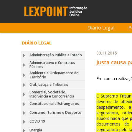
Diário Legal
P
DIÁRIO LEGAL
03.11.2015
Administração Pública e Estado
Justa causa p
Administrativo e Contratos
Públicos
Ambiente e Ordenamento do
Território
Em causa realiza
Civil, Justiça e Tribunais
Comercial, Societário,
O Supremo Tribunal
Insolvência e Concorrência
deveres de obediê
Constitucional e Estrangeiros
despedimento, 
Consumo, Turismo e Desporto
seguradora, orde
subordinada que 
COVID 19
documentos de s
seguradora pelo 
Energia