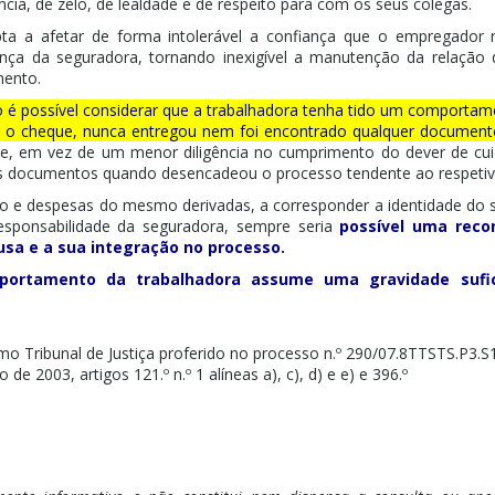
cia, de zelo, de lealdade e de respeito para com os seus colegas.
ta a afetar de forma intolerável a confiança que o empregador n
ança da seguradora, tornando inexigível a manutenção da relação d
mento.
 é possível considerar que a trabalhadora tenha tido um comport
 o cheque, nunca entregou nem foi encontrado qualquer documento
e, em vez de um menor diligência no cumprimento do dever de cui
es documentos quando desencadeou o processo tendente ao respeti
tro e despesas do mesmo derivadas, a corresponder a identidade do 
esponsabilidade da seguradora, sempre seria
possível uma reco
sa e a sua integração no processo.
portamento da trabalhadora assume uma gravidade sufi
o Tribunal de Justiça proferido no processo n.º 290/07.8TTSTS.P3.
de 2003, artigos 121.º n.º 1 alíneas a), c), d) e e) e 396.º