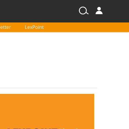
etter
LexPoint