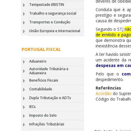
deveres de obediên
Tempestade KRISTIN
Conduta que é ap
Trabalho e segurança social
prestígio e segur
causa de despedi
Transportes e Condução
Segundo o STJ
não
União Europeia e Internacional
de emitido e pago
que demonstra qu
inexistência dess
PORTUGAL FISCAL
A ter havido sinis
um acidente da r
Aduaneiro
despesas em cau
Autoridade Tributária e
Aduaneira
Pelo que o
com
despedimento.
Benefícios Fiscais
Referências
Contabilidade
Acórdão
do Suprem
Dupla Tributação e ADTs
Código do Trabalho 
IECs
Imposto do Selo
Infrações Tributárias