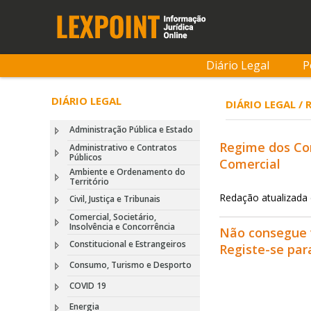
Diário Legal
P
DIÁRIO LEGAL
DIÁRIO LEGAL / 
Administração Pública e Estado
Regime dos Con
Administrativo e Contratos
Públicos
Comercial
Ambiente e Ordenamento do
Território
Redação atualizada
Civil, Justiça e Tribunais
Comercial, Societário,
Insolvência e Concorrência
Não consegue 
Constitucional e Estrangeiros
Registe-se pa
Consumo, Turismo e Desporto
COVID 19
Energia