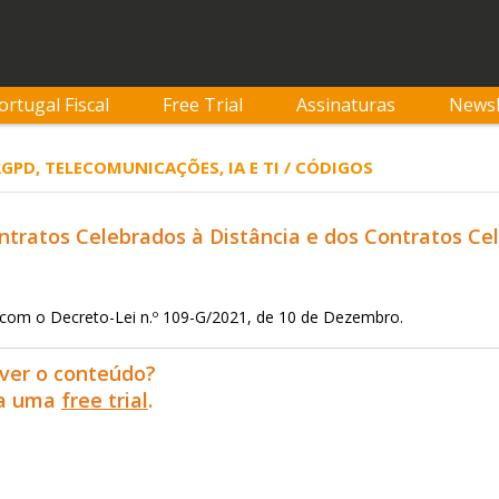
ortugal Fiscal
Free Trial
Assinaturas
Newsl
RGPD, TELECOMUNICAÇÕES, IA E TI / CÓDIGOS
tratos Celebrados à Distância e dos Contratos Ce
 com o Decreto-Lei n.º 109-G/2021, de 10 de Dezembro.
ver o conteúdo?
ra uma
free trial
.