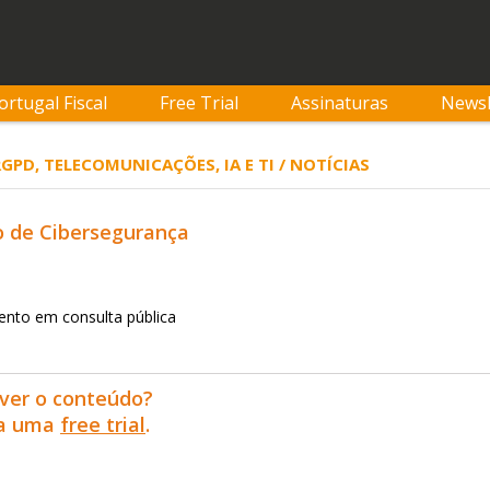
ortugal Fiscal
Free Trial
Assinaturas
Newsl
RGPD, TELECOMUNICAÇÕES, IA E TI / NOTÍCIAS
o de Cibersegurança
ento em consulta pública
ver o conteúdo?
ra uma
free trial
.