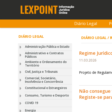
Diário Legal
P
DIÁRIO LEGAL
DIÁRIO LEGAL / 
Administração Pública e Estado
Regime Jurídic
Administrativo e Contratos
Públicos
11.03.2026
Ambiente e Ordenamento do
Território
Civil, Justiça e Tribunais
Projeto de Regulam
Comercial, Societário,
Insolvência e Concorrência
Constitucional e Estrangeiros
Não consegue 
Consumo, Turismo e Desporto
Registe-se pa
COVID 19
Energia