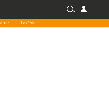
etter
LexPoint