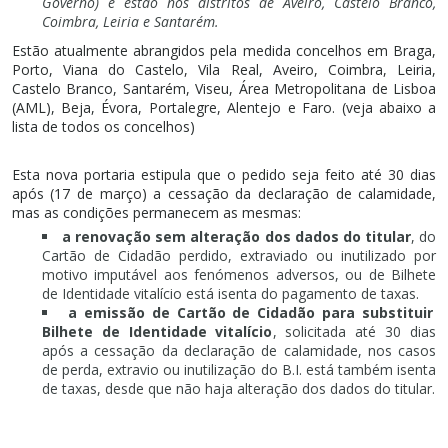
Governo) e estão nos distritos de Aveiro, Castelo Branco,
Coimbra, Leiria e Santarém.
Estão atualmente abrangidos pela medida concelhos em Braga,
Porto, Viana do Castelo, Vila Real, Aveiro, Coimbra, Leiria,
Castelo Branco, Santarém, Viseu, Área Metropolitana de Lisboa
(AML), Beja, Évora, Portalegre, Alentejo e Faro. (veja abaixo a
lista de todos os concelhos)
Esta nova portaria estipula que o pedido seja feito até 30 dias
após (17 de março) a cessação da declaração de calamidade,
mas as condições permanecem as mesmas:
a renovação sem alteração dos dados do titular
, do
Cartão de Cidadão perdido, extraviado ou inutilizado por
motivo imputável aos fenómenos adversos, ou de Bilhete
de Identidade vitalício está isenta do pagamento de taxas.
a emissão de Cartão de Cidadão para substituir
Bilhete de Identidade vitalício
, solicitada até 30 dias
após a cessação da declaração de calamidade, nos casos
de perda, extravio ou inutilização do B.I. está também isenta
de taxas, desde que não haja alteração dos dados do titular.