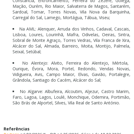
Constância, Entroncamento, Ferreira do Zêzere, Golegã,
Mação, Ourém, Rio Maior, Salvaterra de Magos, Santarém,
Sardoal, Tomar, Torres Novas, Vila Nova da Barquinha,
Carregal do Sal, Lamego, Mortágua, Tábua, Viseu;
Na AML: Alenquer, Arruda dos Vinhos, Cadaval, Cascais,
Lisboa, Loures, Lourinhã, Mafra, Odivelas, Oeiras, Sintra,
Sobral de Monte Agraço, Torres Vedras, Vila Franca de Xira,
Alcácer do Sal, Almada, Barreiro, Moita, Montijo, Palmela,
Seixal, Setúbal;
No Alentejo: Alvito, Ferreira do Alentejo, Mértola,
Ourique, Évora, Mora, Portel, Redondo, Vendas Novas,
Vidigueira, Avis, Campo Maior, Elvas, Gavião, Portalegre,
Grândola, Santiago do Cacém, Alcácer do Sal;
No Algarve: Albufeira, Alcoutim, Aljezur, Castro Marim,
Faro, Lagoa, Lagos, Loulé, Monchique, Odemira, Portimão,
São Brás de Alportel, Silves, Vila Real de Santo António.
Referências