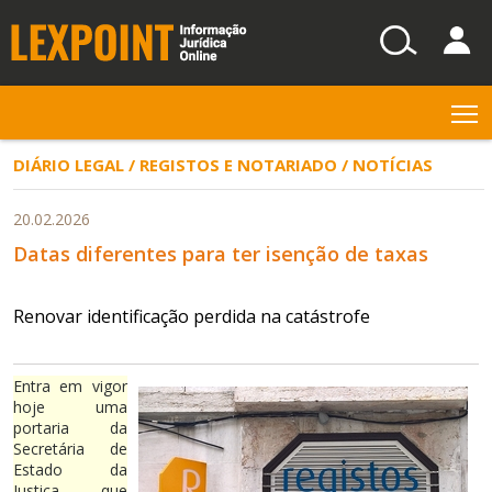
T
DIÁRIO LEGAL / REGISTOS E NOTARIADO / NOTÍCIAS
20.02.2026
Datas diferentes para ter isenção de taxas
Renovar identificação perdida na catástrofe
Entra em vigor
hoje uma
portaria da
Secretária de
Estado da
Justiça que