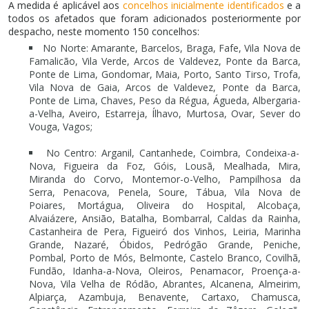
A medida é aplicável aos
concelhos inicialmente identificados
e a
todos os afetados que foram adicionados posteriormente por
despacho, neste momento 150 concelhos:
No Norte: Amarante, Barcelos, Braga, Fafe, Vila Nova de
Famalicão, Vila Verde, Arcos de Valdevez, Ponte da Barca,
Ponte de Lima, Gondomar, Maia, Porto, Santo Tirso, Trofa,
Vila Nova de Gaia, Arcos de Valdevez, Ponte da Barca,
Ponte de Lima, Chaves, Peso da Régua, Águeda, Albergaria-
a-Velha, Aveiro, Estarreja, Ílhavo, Murtosa, Ovar, Sever do
Vouga, Vagos;
No Centro: Arganil, Cantanhede, Coimbra, Condeixa-a-
Nova, Figueira da Foz, Góis, Lousã, Mealhada, Mira,
Miranda do Corvo, Montemor-o-Velho, Pampilhosa da
Serra, Penacova, Penela, Soure, Tábua, Vila Nova de
Poiares, Mortágua, Oliveira do Hospital, Alcobaça,
Alvaiázere, Ansião, Batalha, Bombarral, Caldas da Rainha,
Castanheira de Pera, Figueiró dos Vinhos, Leiria, Marinha
Grande, Nazaré, Óbidos, Pedrógão Grande, Peniche,
Pombal, Porto de Mós, Belmonte, Castelo Branco, Covilhã,
Fundão, Idanha-a-Nova, Oleiros, Penamacor, Proença-a-
Nova, Vila Velha de Ródão, Abrantes, Alcanena, Almeirim,
Alpiarça, Azambuja, Benavente, Cartaxo, Chamusca,