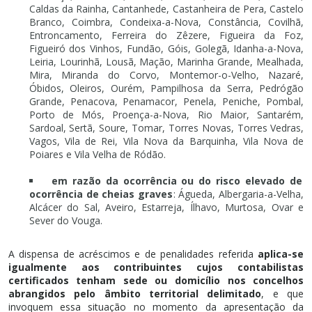
Caldas da Rainha, Cantanhede, Castanheira de Pera, Castelo
Branco, Coimbra, Condeixa-a-Nova, Constância, Covilhã,
Entroncamento, Ferreira do Zêzere, Figueira da Foz,
Figueiró dos Vinhos, Fundão, Góis, Golegã, Idanha-a-Nova,
Leiria, Lourinhã, Lousã, Mação, Marinha Grande, Mealhada,
Mira, Miranda do Corvo, Montemor-o-Velho, Nazaré,
Óbidos, Oleiros, Ourém, Pampilhosa da Serra, Pedrógão
Grande, Penacova, Penamacor, Penela, Peniche, Pombal,
Porto de Mós, Proença-a-Nova, Rio Maior, Santarém,
Sardoal, Sertã, Soure, Tomar, Torres Novas, Torres Vedras,
Vagos, Vila de Rei, Vila Nova da Barquinha, Vila Nova de
Poiares e Vila Velha de Ródão.
em razão da ocorrência ou do risco elevado de
ocorrência de cheias graves
: Águeda, Albergaria-a-Velha,
Alcácer do Sal, Aveiro, Estarreja, Ílhavo, Murtosa, Ovar e
Sever do Vouga.
A dispensa de acréscimos e de penalidades referida
aplica-se
igualmente aos contribuintes cujos contabilistas
certificados tenham sede ou domicílio nos concelhos
abrangidos pelo âmbito territorial delimitado
, e que
invoquem essa situação no momento da apresentação da