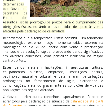
determinadas
pelo Governo, a
Secretária de
Estado dos
Assuntos Fiscais prorrogou os prazos para o cumprimento das
obrigações fiscais, no âmbito das medidas de apoio às zonas
afetadas pela declaração de calamidade.
Recordamos que a tempestade Kristin constituiu um fenómeno
meteorológico extremo - cujo momento crítico ocorreu na
madrugada do dia 28 de janeiro com vento e precipitação
intensos e de evolução rápida, provocando danos significativos
em diversos concelhos, com particular incidência na região
centro do Pais.
Esses danos afetaram habitações, infraestruturas críticas,
equipamentos públicos, empresas, instituições sociais,
património natural e cultural, e determinaram perturbações
prolongadas no fornecimento de água, eletricidade e
comunicações, afetando gravemente as condições de vida das
populações das regiões afetadas.
O Governo delimitou os concelhos especialmente afetados e
abrangidos pela declaração de situação de
calamidade até dia 8
de fevereiro
e agora mais recentemente os abrangidos pela