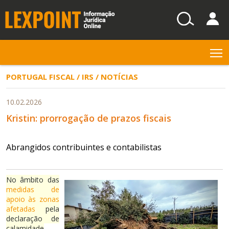
T
PORTUGAL FISCAL / IRS / NOTÍCIAS
10.02.2026
Kristin: prorrogação de prazos fiscais
Abrangidos contribuintes e contabilistas
No âmbito das
medidas de
apoio às zonas
afetadas
pela
declaração de
calamidade