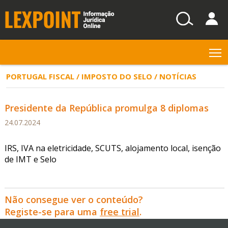
T
PORTUGAL FISCAL / IMPOSTO DO SELO / NOTÍCIAS
Presidente da República promulga 8 diplomas
24.07.2024
IRS, IVA na eletricidade, SCUTS, alojamento local, isenção
de IMT e Selo
Não consegue ver o conteúdo?
Registe-se para uma
free trial
.