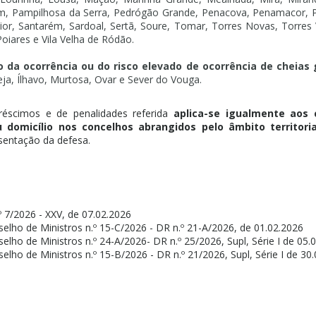
ém, Pampilhosa da Serra, Pedrógão Grande, Penacova, Penamacor, P
or, Santarém, Sardoal, Sertã, Soure, Tomar, Torres Novas, Torres V
Poiares e Vila Velha de Ródão.
 da ocorrência ou do risco elevado de ocorrência de cheias
eja, Ílhavo, Murtosa, Ovar e Sever do Vouga.
réscimos e de penalidades referida
aplica-se igualmente aos c
domicílio nos concelhos abrangidos pelo âmbito territoria
entação da defesa.
º 7/2026 - XXV, de 07.02.2026
elho de Ministros n.º 15-C/2026 - DR n.º 21-A/2026, de 01.02.2026
elho de Ministros n.º 24-A/2026- DR n.º 25/2026, Supl, Série I de 05.
elho de Ministros n.º 15-B/2026 - DR n.º 21/2026, Supl, Série I de 30