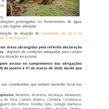
o e
sos
os,
erturbações prolongadas no fornecimento de água,
s das regiões afetadas.
claração de situação de
calamidade até dia 8 de
ia 15 de fevereiro
.
 nas áreas abrangidas pela referida declaração
os
- dispõem de condições adequadas para cumprir
ta situação excecional.
 pelo atraso no cumprimento das obrigações
28 de janeiro e 31 de março de 2026, desde que
 aos contribuintes que tenham domicílio fiscal nos
xplosiva
: Abrantes, Alcanena, Alcobaça, Alvaiázere,
ra de Pera, Castelo Branco, Coimbra, Condeixa-a-
igueiró dos Vinhos, Fundão, Góis, Golegã, Idanha-a-
nda do Corvo, Montemor-o-Velho, Nazaré, Óbidos,