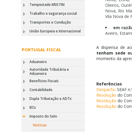
Tempestade KRISTIN
Oleiros, Our
Nova, Rio Mai
Trabalho e segurança social
Vila Nova de 
Transportes e Condução
em razão
União Europeia e Internacional
Aveiro, Estarr
A dispensa de ac
PORTUGAL FISCAL
tenham sede ou 
momento da apres
Aduaneiro
Autoridade Tributária e
Aduaneira
Benefícios Fiscais
Referências
Despacho
SEAF n.
Contabilidade
Resolução
do Cons
Dupla Tributação e ADTs
Resolução
do Cons
Resolução
do Cons
IECs
Imposto do Selo
Notícias