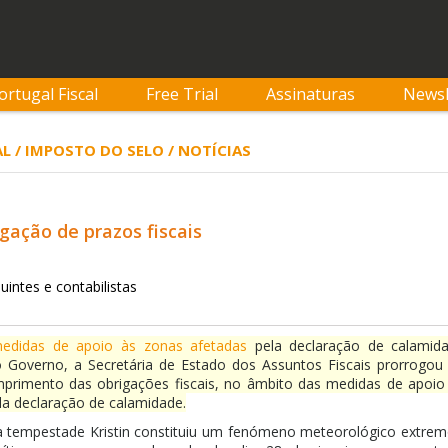
ortugal Fiscal
Free Trial
Assinaturas
Newsl
L / IMPOSTO DO SELO / NOTÍCIAS
ogação de prazos fiscais
uintes e contabilistas
edidas de apoio às zonas afetadas
pela declaração de calamid
 Governo, a Secretária de Estado dos Assuntos Fiscais prorrogou
primento das obrigações fiscais, no âmbito das medidas de apoio
la declaração de calamidade.
 tempestade Kristin constituiu um fenómeno meteorológico extrem