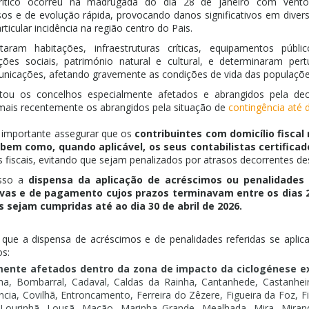
ítico ocorreu na madrugada do dia 28 de janeiro com vent
sos e de evolução rápida, provocando danos significativos em diver
ticular incidência na região centro do Pais.
aram habitações, infraestruturas críticas, equipamentos públic
ições sociais, património natural e cultural, e determinaram p
municações, afetando gravemente as condições de vida das populaçõe
tou os concelhos especialmente afetados e abrangidos pela de
mais recentemente os abrangidos pela situação de
contingência até d
r importante assegurar que os
contribuintes com domicílio fiscal
bem como, quando aplicável, os seus contabilistas certificad
 fiscais, evitando que sejam penalizados por atrasos decorrentes des
isso a
dispensa da aplicação de acréscimos ou penalidades
tivas e de pagamento cujos prazos terminavam entre os dias 
 sejam cumpridas até ao dia 30 de abril de 2026.
que a dispensa de acréscimos e de penalidades referidas se aplica
os:
mente afetados dentro da zona de impacto da ciclogénese e
lha, Bombarral, Cadaval, Caldas da Rainha, Cantanhede, Castanhei
cia, Covilhã, Entroncamento, Ferreira do Zêzere, Figueira da Foz, F
, Lourinhã, Lousã, Mação, Marinha Grande, Mealhada, Mira, Mira