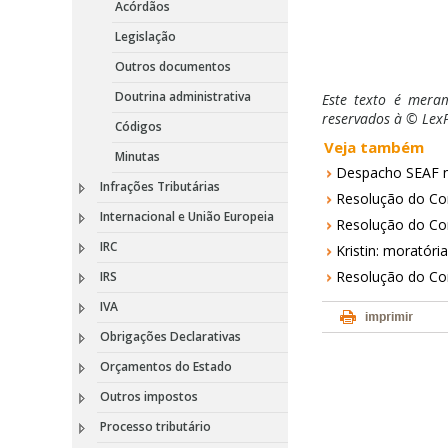
Acórdãos
Legislação
Outros documentos
Doutrina administrativa
Este texto é meram
reservados à © LexP
Códigos
Veja também
Minutas
Despacho SEAF n.
Infrações Tributárias
Resolução do Con
Internacional e União Europeia
Resolução do Cons
IRC
Kristin: moratória
Resolução do Cons
IRS
IVA
Obrigações Declarativas
Orçamentos do Estado
Outros impostos
Processo tributário