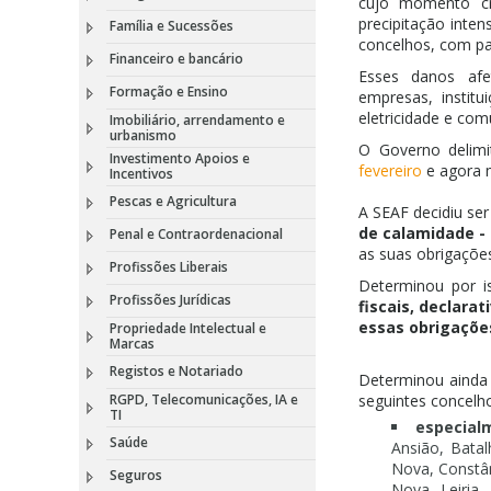
cujo momento cr
precipitação inten
Família e Sucessões
concelhos, com par
Financeiro e bancário
Esses danos afet
Formação e Ensino
empresas, institu
eletricidade e co
Imobiliário, arrendamento e
urbanismo
O Governo delimi
Investimento Apoios e
fevereiro
e agora 
Incentivos
Pescas e Agricultura
A SEAF decidiu se
de calamidade - 
Penal e Contraordenacional
as suas obrigações
Profissões Liberais
Determinou por 
Profissões Jurídicas
fiscais, declara
essas obrigações
Propriedade Intelectual e
Marcas
Registos e Notariado
Determinou ainda 
RGPD, Telecomunicações, IA e
seguintes concelh
TI
especial
Saúde
Ansião, Bata
Nova, Constân
Seguros
Nova, Leiria