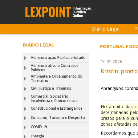
Diário Legal
P
DIÁRIO LEGAL
PORTUGAL FISCA
Administração Pública e Estado
10.02.2026
Administrativo e Contratos
Públicos
Kristin: prorr
Ambiente e Ordenamento do
Território
Abrangidos contrib
Civil, Justiça e Tribunais
Comercial, Societário,
Insolvência e Concorrência
No âmbito das
m
Constitucional e Estrangeiros
determinadas pelo
Consumo, Turismo e Desporto
prazos para o cum
zonas afetadas pe
COVID 19
Recordamos que a
Energia