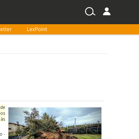
etter
LexPoint
ade
 os
 às
o -