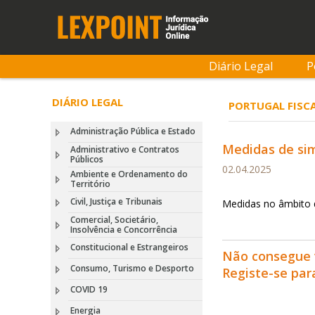
Diário Legal
P
DIÁRIO LEGAL
PORTUGAL FISCA
Administração Pública e Estado
Medidas de sim
Administrativo e Contratos
Públicos
02.04.2025
Ambiente e Ordenamento do
Território
Civil, Justiça e Tribunais
Medidas no âmbito d
Comercial, Societário,
Insolvência e Concorrência
Constitucional e Estrangeiros
Não consegue 
Consumo, Turismo e Desporto
Registe-se pa
COVID 19
Energia