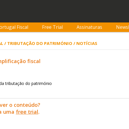
ortugal Fiscal
Free Trial
Assinaturas
Newsl
L / TRIBUTAÇÃO DO PATRIMÓNIO / NOTÍCIAS
plificação fiscal
a tributação do património
ver o conteúdo?
ra uma
free trial
.