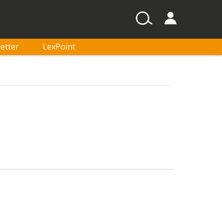
etter
LexPoint