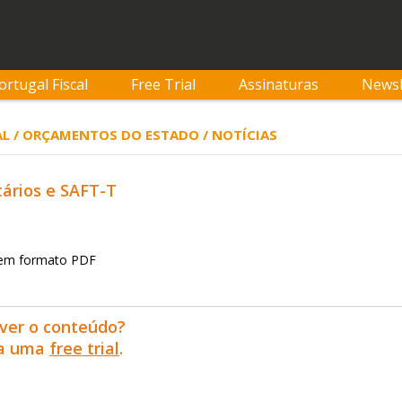
ortugal Fiscal
Free Trial
Assinaturas
Newsl
AL / ORÇAMENTOS DO ESTADO / NOTÍCIAS
tários e SAFT-T
s em formato PDF
ver o conteúdo?
ra uma
free trial
.