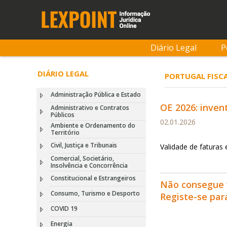
Diário Legal
P
DIÁRIO LEGAL
PORTUGAL FISC
Administração Pública e Estado
OE 2026: inven
Administrativo e Contratos
Públicos
02.01.2026
Ambiente e Ordenamento do
Território
Civil, Justiça e Tribunais
Validade de fatura
Comercial, Societário,
Insolvência e Concorrência
Constitucional e Estrangeiros
Não consegue 
Consumo, Turismo e Desporto
Registe-se pa
COVID 19
Energia