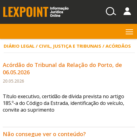
T
DIÁRIO LEGAL / CIVIL, JUSTIÇA E TRIBUNAIS / ACÓRDÃOS
Acórdão do Tribunal da Relação do Porto, de
06.05.2026
20.05.2026
Título executivo, certidão de dívida prevista no artigo
185.º-a do Código da Estrada, identificação do veículo,
convite ao suprimento
Não consegue ver o conteúdo?