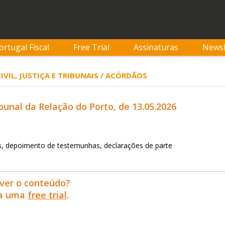
ortugal Fiscal
Free Trial
Assinaturas
Newsl
CIVIL, JUSTIÇA E TRIBUNAIS / ACÓRDÃOS
bunal da Relação do Porto, de 13.05.2026
, depoimento de testemunhas, declarações de parte
ver o conteúdo?
ra uma
free trial
.