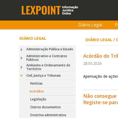
Diário Legal
P
DIÁRIO LEGAL
DIÁRIO LEGAL / 
Administração Pública e Estado
Acórdão do Tri
Administrativo e Contratos
Públicos
28.05.2026
Ambiente e Ordenamento do
Território
Civil, Justiça e Tribunais
Apensação de ações
Notícias
Acórdãos
Não consegue 
Legislação
Registe-se pa
Outros documentos
Doutrina administrativa