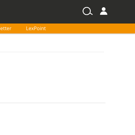
etter
LexPoint