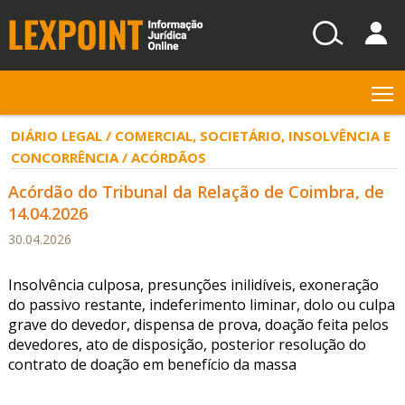
T
DIÁRIO LEGAL / COMERCIAL, SOCIETÁRIO, INSOLVÊNCIA E
CONCORRÊNCIA / ACÓRDÃOS
Acórdão do Tribunal da Relação de Coimbra, de
14.04.2026
30.04.2026
Insolvência culposa, presunções inilidíveis, exoneração
do passivo restante, indeferimento liminar, dolo ou culpa
grave do devedor, dispensa de prova, doação feita pelos
devedores, ato de disposição, posterior resolução do
contrato de doação em benefício da massa