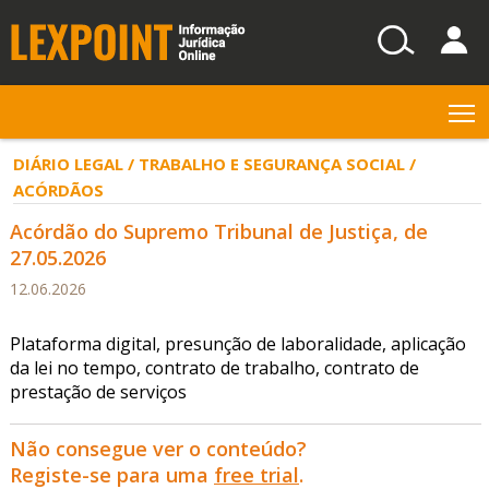
T
DIÁRIO LEGAL / TRABALHO E SEGURANÇA SOCIAL /
ACÓRDÃOS
Acórdão do Supremo Tribunal de Justiça, de
27.05.2026
12.06.2026
Plataforma digital, presunção de laboralidade, aplicação
da lei no tempo, contrato de trabalho, contrato de
prestação de serviços
Não consegue ver o conteúdo?
Registe-se para uma
free trial
.