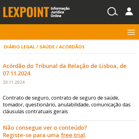
T
DIÁRIO LEGAL / SAÚDE / ACÓRDÃOS
Acórdão do Tribunal da Relação de Lisboa, de
07.11.2024
20.11.2024
Contrato de seguro, contrato de seguro de saúde,
tomador, questionário, anulabilidade, comunicação das
cláusulas contratuais gerais
Não consegue ver o conteúdo?
Registe-se para uma
free trial
.