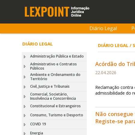
Diário Legal
P
DIÁRIO LEGAL
DIÁRIO LEGAL /
Administração Pública e Estado
Acórdão do Tri
Administrativo e Contratos
Públicos
22.04.2026
Ambiente e Ordenamento do
Território
Civil, Justiça e Tribunais
Reclamação contra d
admissibilidade do 
Comercial, Societário,
Insolvência e Concorrência
Constitucional e Estrangeiros
Não consegue 
Consumo, Turismo e Desporto
Registe-se pa
COVID 19
Energia