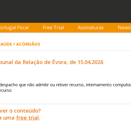
ortugal Fiscal
Free Trial
Assinaturas
Newsl
 SAÚDE / ACÓRDÃOS
bunal da Relação de Évora, de 15.04.2026
espacho que não admitir ou retiver recurso, internamento compulsivo
recurso
ver o conteúdo?
ra uma
free trial
.