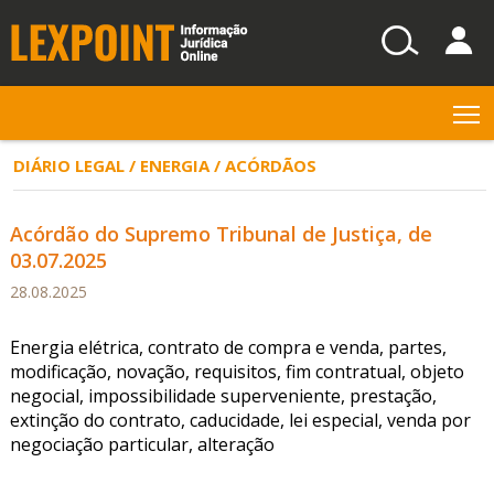
T
DIÁRIO LEGAL / ENERGIA / ACÓRDÃOS
Acórdão do Supremo Tribunal de Justiça, de
03.07.2025
28.08.2025
Energia elétrica, contrato de compra e venda, partes,
modificação, novação, requisitos, fim contratual, objeto
negocial, impossibilidade superveniente, prestação,
extinção do contrato, caducidade, lei especial, venda por
negociação particular, alteração