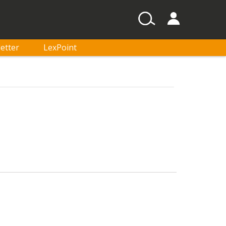
etter
LexPoint