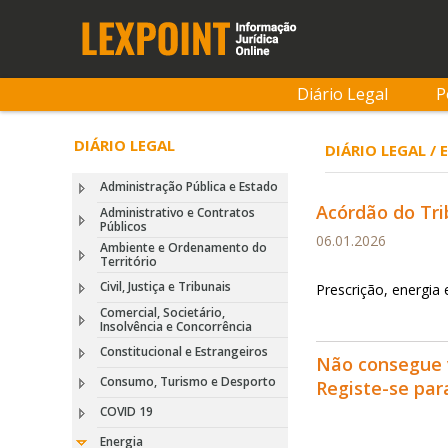
Diário Legal
P
DIÁRIO LEGAL
DIÁRIO LEGAL /
Administração Pública e Estado
Acórdão do Tri
Administrativo e Contratos
Públicos
06.01.2026
Ambiente e Ordenamento do
Território
Civil, Justiça e Tribunais
Prescrição, energia 
Comercial, Societário,
Insolvência e Concorrência
Constitucional e Estrangeiros
Não consegue 
Consumo, Turismo e Desporto
Registe-se pa
COVID 19
Energia