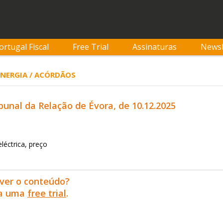
ortugal Fiscal
Free Trial
Assinaturas
Newsl
 ENERGIA / ACÓRDÃOS
bunal da Relação de Évora, de 10.12.2025
eléctrica, preço
ver o conteúdo?
ra uma
free trial
.