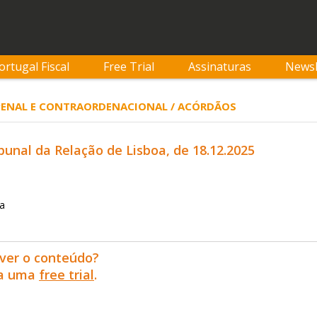
ortugal Fiscal
Free Trial
Assinaturas
Newsl
/ PENAL E CONTRAORDENACIONAL / ACÓRDÃOS
bunal da Relação de Lisboa, de 18.12.2025
ca
ver o conteúdo?
ra uma
free trial
.