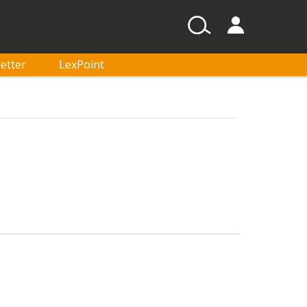
etter
LexPoint