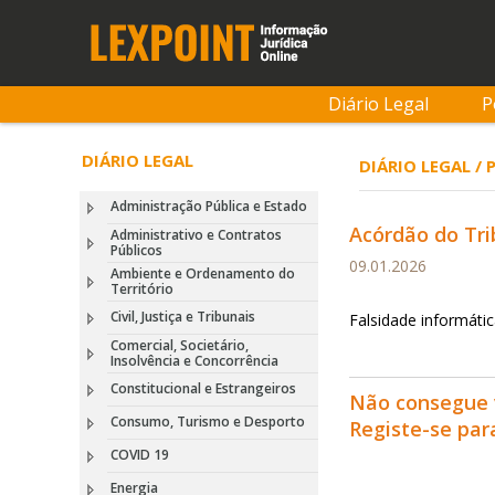
Diário Legal
P
DIÁRIO LEGAL
DIÁRIO LEGAL 
Administração Pública e Estado
Acórdão do Tri
Administrativo e Contratos
Públicos
09.01.2026
Ambiente e Ordenamento do
Território
Civil, Justiça e Tribunais
Falsidade informáti
Comercial, Societário,
Insolvência e Concorrência
Constitucional e Estrangeiros
Não consegue 
Consumo, Turismo e Desporto
Registe-se pa
COVID 19
Energia