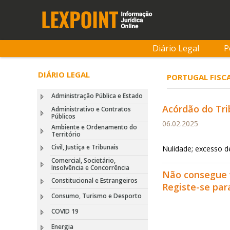
Diário Legal
P
DIÁRIO LEGAL
PORTUGAL FISCA
Administração Pública e Estado
Acórdão do Tri
Administrativo e Contratos
Públicos
06.02.2025
Ambiente e Ordenamento do
Território
Civil, Justiça e Tribunais
Nulidade; excesso de
Comercial, Societário,
Insolvência e Concorrência
Não consegue 
Constitucional e Estrangeiros
Registe-se pa
Consumo, Turismo e Desporto
COVID 19
Energia