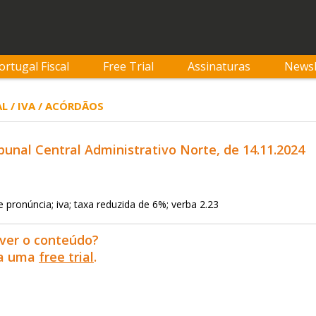
ortugal Fiscal
Free Trial
Assinaturas
Newsl
L / IVA / ACÓRDÃOS
bunal Central Administrativo Norte, de 14.11.2024
 pronúncia; iva; taxa reduzida de 6%; verba 2.23
ver o conteúdo?
ra uma
free trial
.