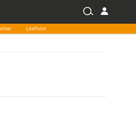
etter
LexPoint