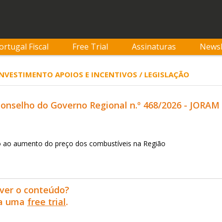
ortugal Fiscal
Free Trial
Assinaturas
Newsl
 INVESTIMENTO APOIOS E INCENTIVOS / LEGISLAÇÃO
nselho do Governo Regional n.º 468/2026 - JORAM nº 
 ao aumento do preço dos combustíveis na Região
ver o conteúdo?
ra uma
free trial
.