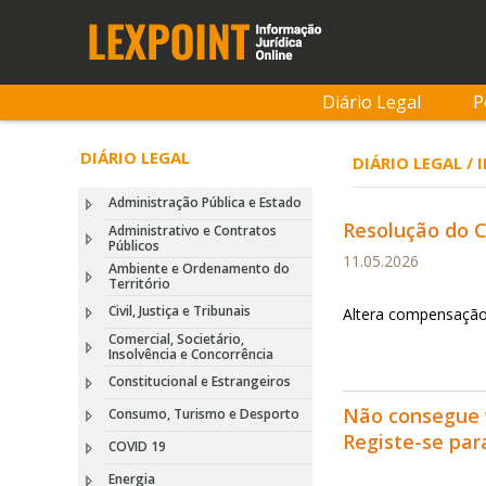
Diário Legal
P
DIÁRIO LEGAL
DIÁRIO LEGAL /
Administração Pública e Estado
Resolução do Co
Administrativo e Contratos
Públicos
11.05.2026
Ambiente e Ordenamento do
Território
Civil, Justiça e Tribunais
Altera compensação
Comercial, Societário,
Insolvência e Concorrência
Constitucional e Estrangeiros
Não consegue 
Consumo, Turismo e Desporto
Registe-se pa
COVID 19
Energia