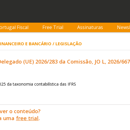
ortugal Fiscal
Free Trial
Assinaturas
Newsl
 FINANCEIRO E BANCÁRIO / LEGISLAÇÃO
legado (UE) 2026/283 da Comissão, JO L, 2026/667,
2025 da taxonomia contabilística das IFRS
ver o conteúdo?
ra uma
free trial
.