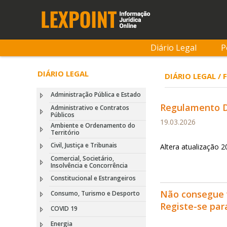
Diário Legal
P
DIÁRIO LEGAL
DIÁRIO LEGAL /
Administração Pública e Estado
Regulamento De
Administrativo e Contratos
Públicos
19.03.2026
Ambiente e Ordenamento do
Território
Civil, Justiça e Tribunais
Altera atualização 
Comercial, Societário,
Insolvência e Concorrência
Constitucional e Estrangeiros
Não consegue 
Consumo, Turismo e Desporto
Registe-se pa
COVID 19
Energia