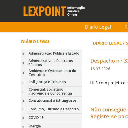
Diário Legal
P
DIÁRIO LEGAL
DIÁRIO LEGAL / 
Administração Pública e Estado
Despacho n.º 33
Administrativo e Contratos
Públicos
16.03.2026
Ambiente e Ordenamento do
Território
Civil, Justiça e Tribunais
ULS com projeto de v
Comercial, Societário,
Insolvência e Concorrência
Constitucional e Estrangeiros
Não consegue 
Consumo, Turismo e Desporto
Registe-se pa
COVID 19
Energia