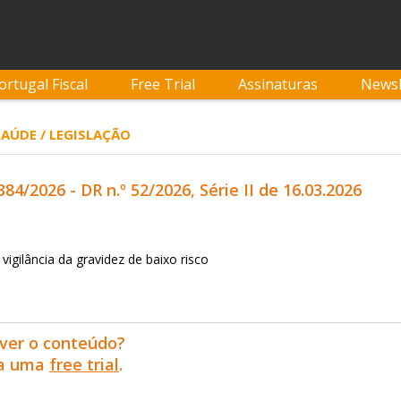
ortugal Fiscal
Free Trial
Assinaturas
Newsl
SAÚDE / LEGISLAÇÃO
84/2026 - DR n.º 52/2026, Série II de 16.03.2026
igilância da gravidez de baixo risco
ver o conteúdo?
ra uma
free trial
.