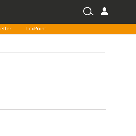
etter
LexPoint