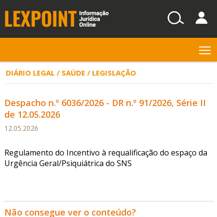
T
DIÁRIO LEGAL / SAÚDE / LEGISLAÇÃO
Despacho n.º 6036/2026 - DR n.º 91/2026, Série II
de 12.05.2026
12.05.2026
Regulamento do Incentivo à requalificação do espaço da
Urgência Geral/Psiquiátrica do SNS
Não consegue ver o conteúdo?