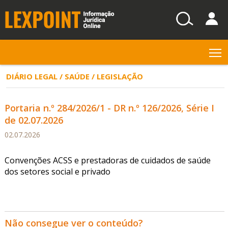
T
DIÁRIO LEGAL / SAÚDE / LEGISLAÇÃO
Portaria n.º 284/2026/1 - DR n.º 126/2026, Série I
de 02.07.2026
02.07.2026
Convenções ACSS e prestadoras de cuidados de saúde
dos setores social e privado
Não consegue ver o conteúdo?