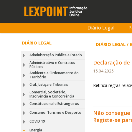
Diário Legal
P
DIÁRIO LEGAL
DIÁRIO LEGAL / 
Administração Pública e Estado
Declaração de R
Administrativo e Contratos
Públicos
15.04.2025
Ambiente e Ordenamento do
Território
Civil, Justiça e Tribunais
Retifica regras rela
Comercial, Societário,
Insolvência e Concorrência
Constitucional e Estrangeiros
Não consegue 
Consumo, Turismo e Desporto
Registe-se pa
COVID 19
Energia