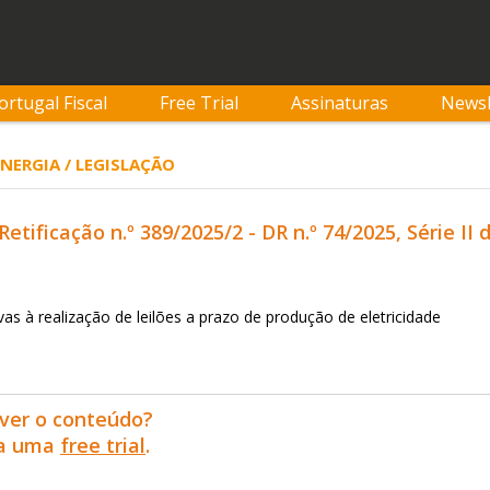
ortugal Fiscal
Free Trial
Assinaturas
Newsl
ENERGIA / LEGISLAÇÃO
etificação n.º 389/2025/2 - DR n.º 74/2025, Série II 
tivas à realização de leilões a prazo de produção de eletricidade
ver o conteúdo?
ra uma
free trial
.