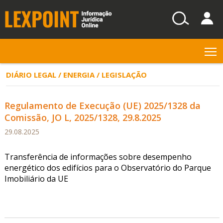
T
DIÁRIO LEGAL / ENERGIA / LEGISLAÇÃO
Regulamento de Execução (UE) 2025/1328 da
Comissão, JO L, 2025/1328, 29.8.2025
29.08.2025
Transferência de informações sobre desempenho
energético dos edifícios para o Observatório do Parque
Imobiliário da UE