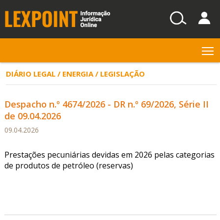
T
DIÁRIO LEGAL / ENERGIA / LEGISLAÇÃO
Despacho n.º 4674/2026 - DR n.º 69/2026, Série II
de 09.04.2026
09.04.2026
Prestações pecuniárias devidas em 2026 pelas categorias
de produtos de petróleo (reservas)