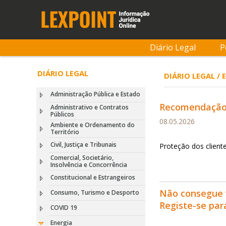
Diário Legal
P
DIÁRIO LEGAL
DIÁRIO LEGAL / 
Administração Pública e Estado
Recomendação (
Administrativo e Contratos
Públicos
08.05.2026
Ambiente e Ordenamento do
Território
Civil, Justiça e Tribunais
Proteção dos client
Comercial, Societário,
Insolvência e Concorrência
Constitucional e Estrangeiros
Não consegue 
Consumo, Turismo e Desporto
Registe-se pa
COVID 19
Energia