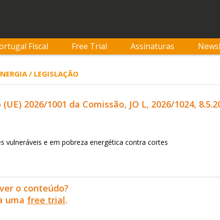
ortugal Fiscal
Free Trial
Assinaturas
Newsl
ENERGIA / LEGISLAÇÃO
UE) 2026/1001 da Comissão, JO L, 2026/1024, 8.5.2
es vulneráveis e em pobreza energética contra cortes
ver o conteúdo?
ra uma
free trial
.