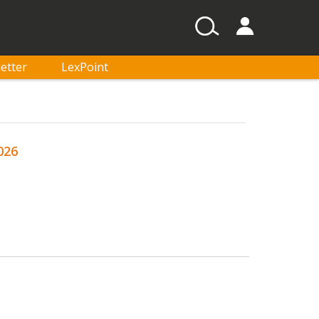
etter
LexPoint
026