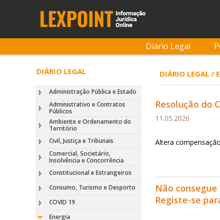
Diário Legal
P
DIÁRIO LEGAL
DIÁRIO LEGAL / 
Administração Pública e Estado
Resolução do Co
Administrativo e Contratos
Públicos
11.05.2026
Ambiente e Ordenamento do
Território
Civil, Justiça e Tribunais
Altera compensação
Comercial, Societário,
Insolvência e Concorrência
Constitucional e Estrangeiros
Não consegue 
Consumo, Turismo e Desporto
Registe-se pa
COVID 19
Energia