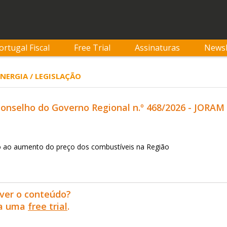
ortugal Fiscal
Free Trial
Assinaturas
Newsl
ENERGIA / LEGISLAÇÃO
nselho do Governo Regional n.º 468/2026 - JORAM nº 
 ao aumento do preço dos combustíveis na Região
ver o conteúdo?
ra uma
free trial
.