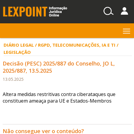
T
DIÁRIO LEGAL / RGPD, TELECOMUNICAÇÕES, IA E TI /
LEGISLAÇÃO
Decisão (PESC) 2025/887 do Conselho, JO L,
2025/887, 13.5.2025
13.05.2025
Altera medidas restritivas contra ciberataques que
constituem ameaça para UE e Estados-Membros
Não consegue ver o conteúdo?