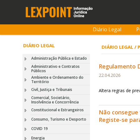
Diário Legal
P
DIÁRIO LEGAL
DIÁRIO LEGAL /
Administração Pública e Estado
Regulamento De
Administrativo e Contratos
Públicos
22.04.2026
Ambiente e Ordenamento do
Território
Civil, Justiça e Tribunais
Altera regras de pre
Comercial, Societário,
Insolvência e Concorrência
Constitucional e Estrangeiros
Não consegue 
Registe-se pa
Consumo, Turismo e Desporto
COVID 19
Energia