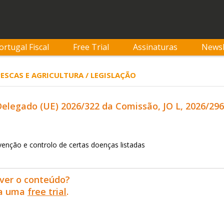
ortugal Fiscal
Free Trial
Assinaturas
Newsl
 PESCAS E AGRICULTURA / LEGISLAÇÃO
legado (UE) 2026/322 da Comissão, JO L, 2026/296,
venção e controlo de certas doenças listadas
ver o conteúdo?
ra uma
free trial
.