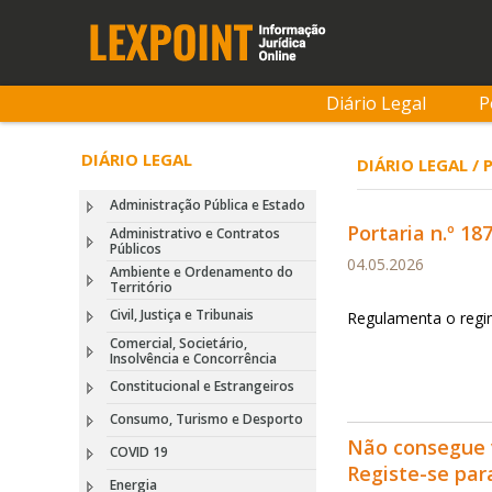
Diário Legal
P
DIÁRIO LEGAL
DIÁRIO LEGAL /
Administração Pública e Estado
Portaria n.º 18
Administrativo e Contratos
Públicos
04.05.2026
Ambiente e Ordenamento do
Território
Civil, Justiça e Tribunais
Regulamenta o regim
Comercial, Societário,
Insolvência e Concorrência
Constitucional e Estrangeiros
Consumo, Turismo e Desporto
Não consegue 
COVID 19
Registe-se pa
Energia