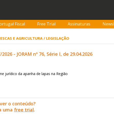
ortugal Fiscal
Free Trial
Assinaturas
Newsl
 PESCAS E AGRICULTURA / LEGISLAÇÃO
7/2026 - JORAM nº 76, Série I, de 29.04.2026
e jurídico da apanha de lapas na Região
ver o conteúdo?
ra uma
free trial
.