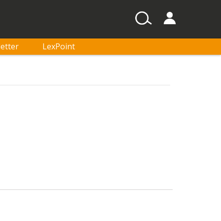
etter
LexPoint