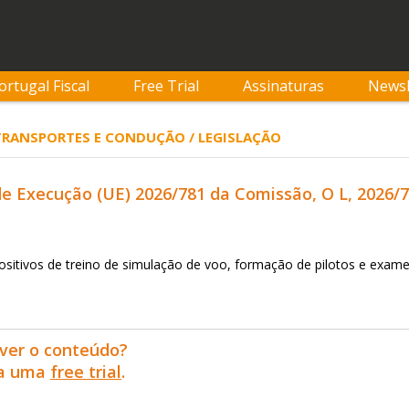
ortugal Fiscal
Free Trial
Assinaturas
Newsl
 TRANSPORTES E CONDUÇÃO / LEGISLAÇÃO
 Execução (UE) 2026/781 da Comissão, O L, 2026/78
positivos de treino de simulação de voo, formação de pilotos e exam
ver o conteúdo?
ra uma
free trial
.