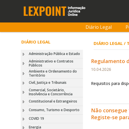
Diário Legal
P
DIÁRIO LEGAL
DIÁRIO LEGAL /
Administração Pública e Estado
Regulamento de
Administrativo e Contratos
Públicos
10.04.2026
Ambiente e Ordenamento do
Território
Civil, Justiça e Tribunais
Requisitos para dis
Comercial, Societário,
Insolvência e Concorrência
Constitucional e Estrangeiros
Não consegue 
Consumo, Turismo e Desporto
Registe-se pa
COVID 19
Energia