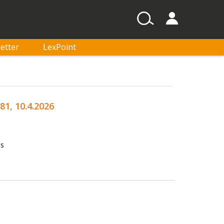
etter
LexPoint
1, 10.4.2026
es