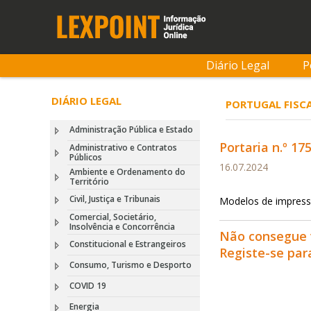
Diário Legal
P
DIÁRIO LEGAL
PORTUGAL FISCA
Administração Pública e Estado
Portaria n.º 17
Administrativo e Contratos
Públicos
16.07.2024
Ambiente e Ordenamento do
Território
Civil, Justiça e Tribunais
Modelos de impress
Comercial, Societário,
Insolvência e Concorrência
Não consegue 
Constitucional e Estrangeiros
Registe-se pa
Consumo, Turismo e Desporto
COVID 19
Energia