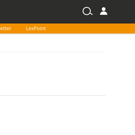
etter
LexPoint