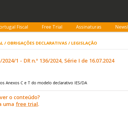
ortugal Fiscal
Free Trial
Assinaturas
Newsl
L / OBRIGAÇÕES DECLARATIVAS / LEGISLAÇÃO
5/2024/1 - DR n.º 136/2024, Série I de 16.07.2024
os Anexos C e T do modelo declarativo IES/DA
ver o conteúdo?
ra uma
free trial
.